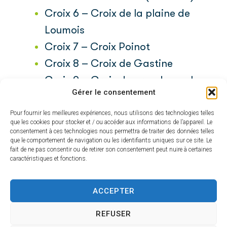
Croix 6 – Croix de la plaine de
Loumois
Croix 7 – Croix Poinot
Croix 8 – Croix de Gastine
Croix 9 – Croix du grand canal
Gérer le consentement
Tous les évènements
Toute les actualités
Pour fournir les meilleures expériences, nous utilisons des technologies telles
que les cookies pour stocker et / ou accéder aux informations de l’appareil. Le
Vivre à Airvault
consentement à ces technologies nous permettra de traiter des données telles
que le comportement de navigation ou les identifiants uniques sur ce site. Le
Démarches administratives
fait de ne pas consentir ou de retirer son consentement peut nuire à certaines
caractéristiques et fonctions.
Élections et citoyenneté
Inscription sur les listes
ACCEPTER
électorales
Recensement citoyen
REFUSER