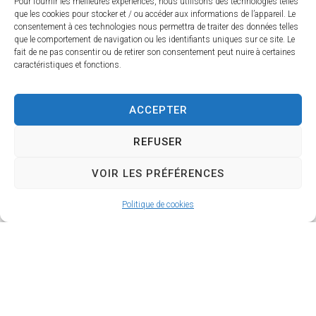
Pour fournir les meilleures expériences, nous utilisons des technologies telles
que les cookies pour stocker et / ou accéder aux informations de l’appareil. Le
consentement à ces technologies nous permettra de traiter des données telles
que le comportement de navigation ou les identifiants uniques sur ce site. Le
fait de ne pas consentir ou de retirer son consentement peut nuire à certaines
caractéristiques et fonctions.
Dépôt en ligne des demandes
d’urbanisme
ACCEPTER
REFUSER
VOIR LES PRÉFÉRENCES
Politique de cookies