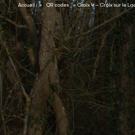
contenu
Accueil
»
QR codes
»
Croix 4 – Croix sur le La
principal