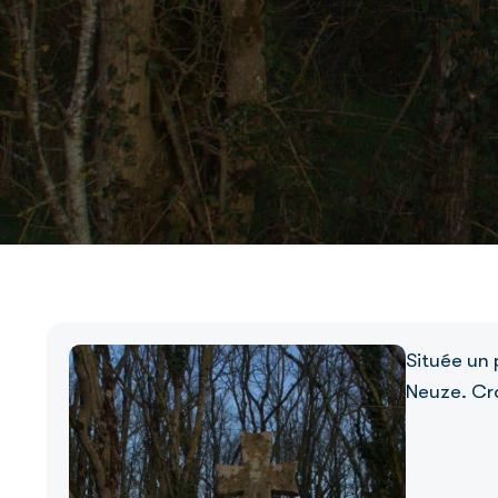
Située un 
Neuze. Cro