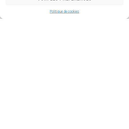
Visualiser
Télécharger
Politique de cookies
BULLETIN MUNICIPAL N° 28 - DÉCEMBRE 2023
Visualiser
Télécharger