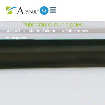
contenu
principal
Publications municipales
Accueil
»
Mairie d’Airvault
»
Publications
municipales