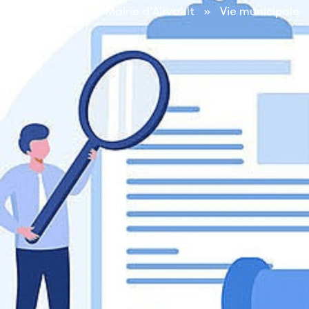
contenu
Accueil
»
Mairie d’Airvault
»
Vie municipale
principal