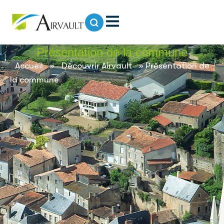
contenu
principal
Présentation de la commune
Accueil
»
Découvrir Airvault
»
Présentation de
la commune