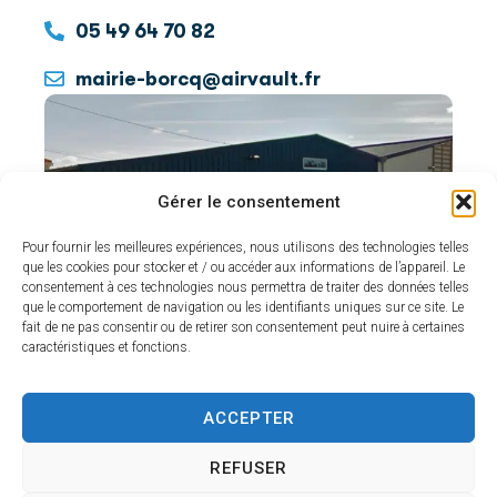
05 49 64 70 82
mairie-borcq@airvault.fr
Gérer le consentement
Pour fournir les meilleures expériences, nous utilisons des technologies telles
que les cookies pour stocker et / ou accéder aux informations de l’appareil. Le
consentement à ces technologies nous permettra de traiter des données telles
que le comportement de navigation ou les identifiants uniques sur ce site. Le
fait de ne pas consentir ou de retirer son consentement peut nuire à certaines
caractéristiques et fonctions.
Mairie de Tessonnière
Maire déléguée :
Frédérique Dambrine
ACCEPTER
Ouverture :
mardi et vendredi de 10 h 30 à 12
REFUSER
h