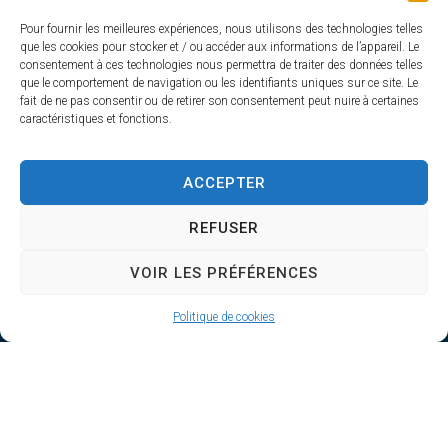
Pour fournir les meilleures expériences, nous utilisons des technologies telles
que les cookies pour stocker et / ou accéder aux informations de l’appareil. Le
consentement à ces technologies nous permettra de traiter des données telles
que le comportement de navigation ou les identifiants uniques sur ce site. Le
fait de ne pas consentir ou de retirer son consentement peut nuire à certaines
caractéristiques et fonctions.
MAIRIE D'AIRVAULT
Mairie,
ACCEPTER
1 Rue Constant Balquet,
REFUSER
79600 Airvault
05 49 64 70 13
VOIR LES PRÉFÉRENCES
Contacter la mairie
HORAIRES D'OUVERTURE
Politique de cookies
Du lundi au vendredi
de 8h30 à 12h30 et de 13h45 à 17h30