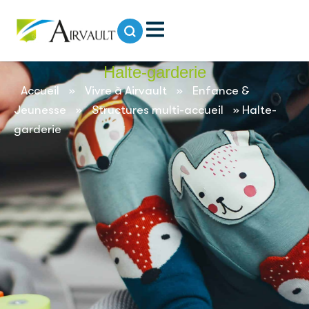
contenu
principal
Halte-garderie
Accueil
»
Vivre à Airvault
»
Enfance &
Jeunesse
»
Structures multi-accueil
»
Halte-
garderie