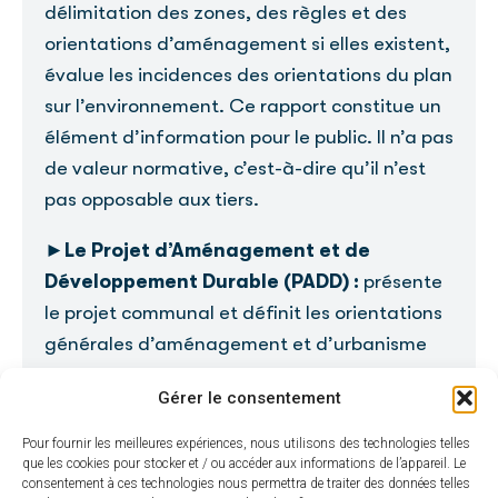
délimitation des zones, des règles et des
orientations d’aménagement si elles existent,
évalue les incidences des orientations du plan
sur l’environnement. Ce rapport constitue un
élément d’information pour le public. Il n’a pas
de valeur normative, c’est-à-dire qu’il n’est
pas opposable aux tiers.
►
Le Projet d’Aménagement et de
Développement Durable (PADD) :
présente
le projet communal et définit les orientations
générales d’aménagement et d’urbanisme
retenues pour la commune. Le PADD constitue
Gérer le consentement
l’épine dorsale du PLU dans le sens où il
assure la cohérence entre toutes les pièces
Pour fournir les meilleures expériences, nous utilisons des technologies telles
que les cookies pour stocker et / ou accéder aux informations de l’appareil. Le
qui le composent. Le PADD assure aussi la
consentement à ces technologies nous permettra de traiter des données telles