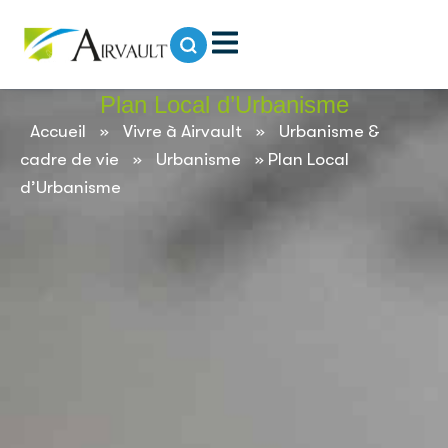
contenu
principal
Plan Local d’Urbanisme
Accueil
»
Vivre à Airvault
»
Urbanisme &
cadre de vie
»
Urbanisme
»
Plan Local
d’Urbanisme