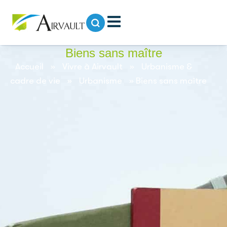
contenu
principal
Biens sans maître
Accueil
»
Vivre à Airvault
»
Urbanisme &
cadre de vie
»
Urbanisme
»
Biens sans maître