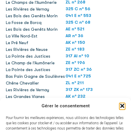
ZL n° 268
Le Champs de l’Aumônerie
325 C n° 56
Les Rivières de Vernay
041 E n° 553
Les Bois des Genêts Morin
325 C n° 68
La Fosse de Borcq
AE n° 521
Les Bois des Genêts Morin
AR n° 36
La Ville Nord-Est
AK n° 150
Le Pré Neuf
ZE n° 183
Les Rivières de Neuse
317 AI n° 10
La Pointe des Justices
ZE n° 196
Le Champ de l’Aumônerie
317 ZC n° 36
La Pointe des Justices
041 E n° 725
Bas Pain Gagne de Soulièvres
ZL n° 211
Chêne Chevallier
317 ZK n° 173
Les Rivières de Vernay
AK n° 232
Les Grandes Vignes
317 ZC n° 86
Les Rivières de Neuse
Gérer le consentement
ZE n° 211
Le Coudreau
ZE n° 227
La Pointe des Justices
Pour fournir les meilleures expériences, nous utilisons des technologies telles
041 A n° 196
La Pointe des Justices
que les cookies pour stocker et / ou accéder aux informations de l’appareil. Le
consentement à ces technologies nous permettra de traiter des données telles
041 E n° 12
Pied Fourré