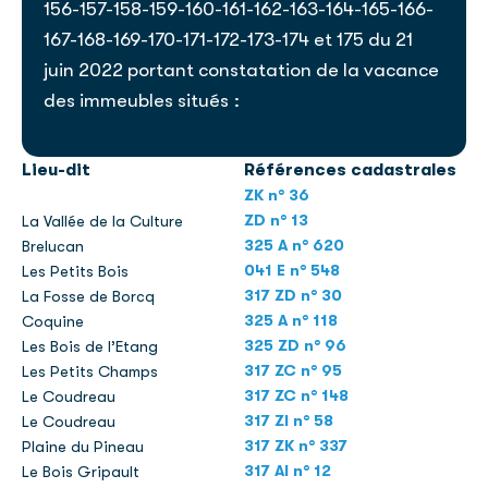
156-157-158-159-160-161-162-163-164-165-166-
167-168-169-170-171-172-173-174 et 175 du 21
juin 2022 portant constatation de la vacance
des immeubles situés :
Lieu-dit
Références cadastrales
ZK n° 36
ZD n° 13
La Vallée de la Culture
325 A n° 620
Brelucan
041 E n° 548
Les Petits Bois
317 ZD n° 30
La Fosse de Borcq
325 A n° 118
Coquine
325 ZD n° 96
Les Bois de l’Etang
317 ZC n° 95
Les Petits Champs
317 ZC n° 148
Le Coudreau
317 ZI n° 58
Le Coudreau
317 ZK n° 337
Plaine du Pineau
317 AI n° 12
Le Bois Gripault