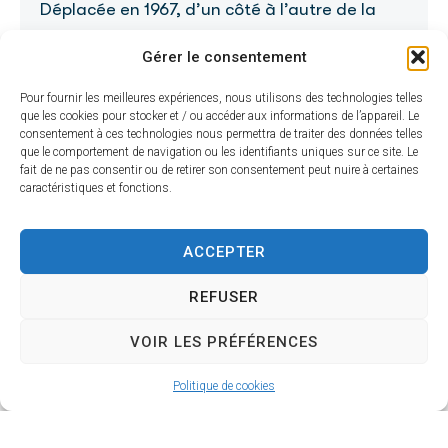
Déplacée en 1967, d’un côté à l’autre de la
plaine des Hauts Morts, (nom de plaine donné
Gérer le consentement
au lieu où ont été incinérés des participants à
la bataille dite de Moncontour), donc
Pour fournir les meilleures expériences, nous utilisons des technologies telles
que les cookies pour stocker et / ou accéder aux informations de l’appareil. Le
maintenant à droite du chemin des Hauts
consentement à ces technologies nous permettra de traiter des données telles
Morts, par la route de Douron. On trouve
que le comportement de navigation ou les identifiants uniques sur ce site. Le
fait de ne pas consentir ou de retirer son consentement peut nuire à certaines
toute une famille de ce nom à Borcq entre
caractéristiques et fonctions.
1784 et 1825, il est donc difficile de savoir
lequel parmi eux qui est concerné pour la
ACCEPTER
croix. Le premier, Louis Fromenteau est né aux
Jumeaux et décédé à Borcq le 16 février 1784,
REFUSER
le dernier, encore un Louis Fromenteau, s’est
VOIR LES PRÉFÉRENCES
remarié le 22 juillet 1789 à Borcq avec Marie
Chilleau, puis est décédé le 19 août 1825 à 77
Politique de cookies
ans. Est-ce lui qui est à l’origine de la croix ? –
A partir de cette date, aucune trace de cette