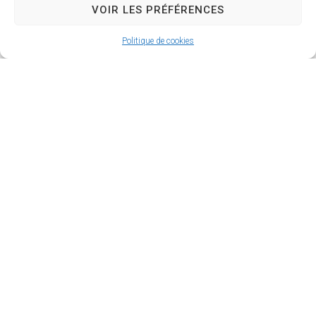
79600 Airvault
VOIR LES PRÉFÉRENCES
05 49 64 71 20
Politique de cookies
Collèges
Collège Voltaire (Collège public)
13, Rue Ernest Pérochon
79600 Airvault
Tel : 05 49 64 72 13
Fax : 05 49 70 83 13
ce.0790704L@ac-poitiers.fr