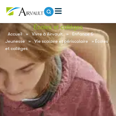
contenu
principal
Écoles et collèges
Accueil
»
Vivre à Airvault
»
Enfance &
Jeunesse
»
Vie scolaire et périscolaire
»
Écoles
et collèges