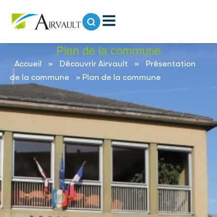
contenu
principal
Plan de la commune
Accueil
»
Découvrir Airvault
»
Présentation
de la commune
»
Plan de la commune