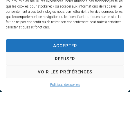
Pour fournir les meilleures expériences, nous utilisons des technologies telles
que les cookies pour stocker et / ou accéder aux informations de l’appareil. Le
consentement à ces technologies nous permettra de traiter des données telles
que le comportement de navigation ou les identifiants uniques sur ce site. Le
fait de ne pas consentir ou de retirer son consentement peut nuire à certaines
caractéristiques et fonctions.
Leaflet
|
©
OpenStreetMap
contributors
ACCEPTER
REFUSER
VOIR LES PRÉFÉRENCES
Politique de cookies
MAIRIE D'AIRVAULT
Mairie,
1 Rue Constant Balquet,
79600 Airvault
05 49 64 70 13