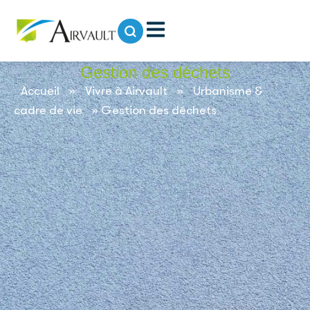
contenu
principal
Gestion des déchets
Accueil
»
Vivre à Airvault
»
Urbanisme &
cadre de vie
»
Gestion des déchets