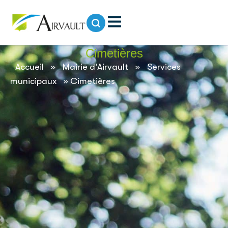
contenu
principal
Cimetières
Accueil
»
Mairie d’Airvault
»
Services
municipaux
»
Cimetières