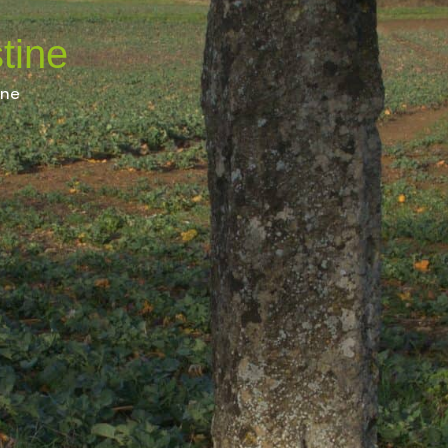
Espace membre
NOUS
tine
CONTACTER
DÉCOUVRIR AIRVAULT
MAIR
ine