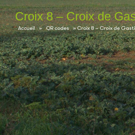
contenu
principal
Croix 8 – Croix de Gas
Accueil
»
QR codes
»
Croix 8 – Croix de Gast