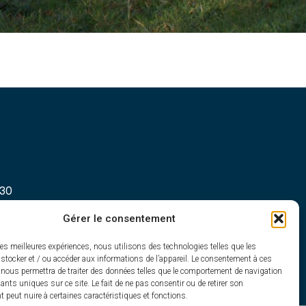
h30
Gérer le consentement
les meilleures expériences, nous utilisons des technologies telles que les
stocker et / ou accéder aux informations de l’appareil. Le consentement à ces
 nous permettra de traiter des données telles que le comportement de navigation
fiants uniques sur ce site. Le fait de ne pas consentir ou de retirer son
peut nuire à certaines caractéristiques et fonctions.