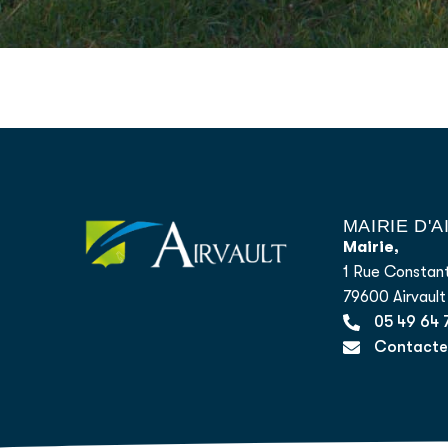
MAIRIE D'
Mairie,
1 Rue Constant
79600 Airvault
05 49 64 
Contacter