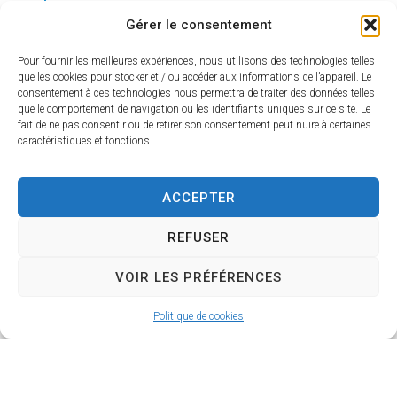
mairie d’Airvault et l’école maternelle
Gérer le consentement
publique des Corderies ont décidé...
Pour fournir les meilleures expériences, nous utilisons des technologies telles
Publié le
16/07/2024
que les cookies pour stocker et / ou accéder aux informations de l’appareil. Le
consentement à ces technologies nous permettra de traiter des données telles
que le comportement de navigation ou les identifiants uniques sur ce site. Le
fait de ne pas consentir ou de retirer son consentement peut nuire à certaines
caractéristiques et fonctions.
ACCEPTER
REFUSER
VOIR LES PRÉFÉRENCES
Politique de cookies
Escape game au musée
Nous sommes en 1569, l'armée catholique