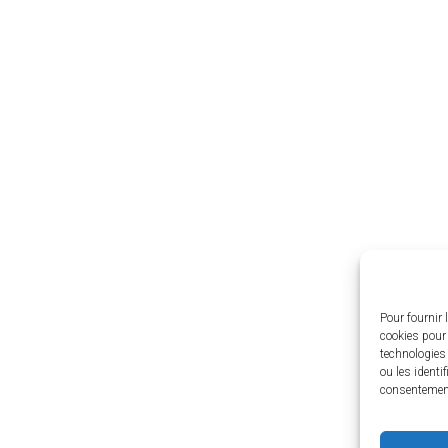
rts
Ge
Pour fournir 
cookies pour 
technologies
ou les identi
consentement 