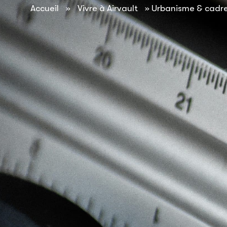
contenu
Accueil
»
Vivre à Airvault
»
Urbanisme & cadre
principal