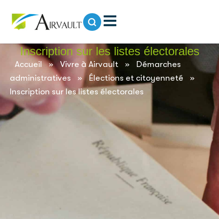
contenu
principal
Inscription sur les listes électorales
Accueil
»
Vivre à Airvault
»
Démarches
administratives
»
Élections et citoyenneté
»
Inscription sur les listes électorales