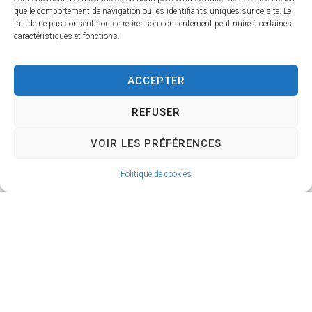
que le comportement de navigation ou les identifiants uniques sur ce site. Le
fait de ne pas consentir ou de retirer son consentement peut nuire à certaines
caractéristiques et fonctions.
Voter par
procuration
ACCEPTER
REFUSER
VOIR LES PRÉFÉRENCES
Politique de cookies