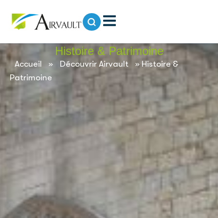
contenu
principal
Histoire & Patrimoine
Accueil
»
Découvrir Airvault
»
Histoire &
Patrimoine