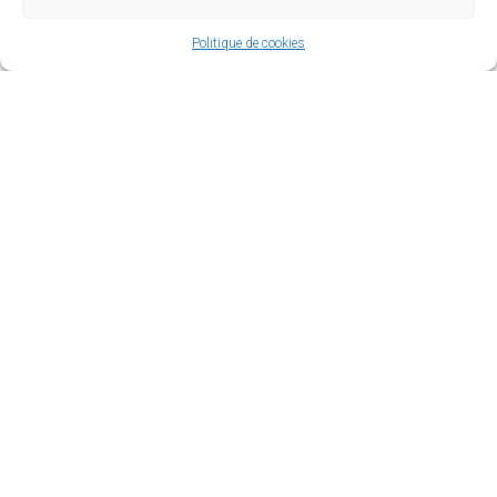
Politique de cookies
Châteaux et architecture
civile