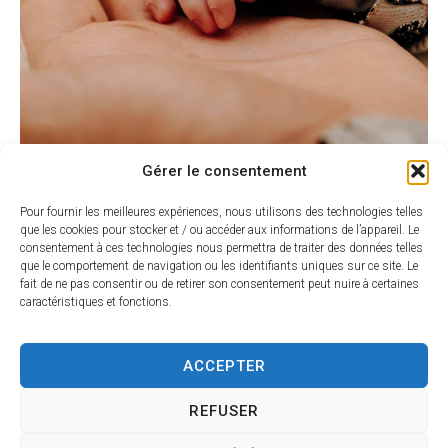
Gérer le consentement
Pour fournir les meilleures expériences, nous utilisons des technologies telles
que les cookies pour stocker et / ou accéder aux informations de l’appareil. Le
consentement à ces technologies nous permettra de traiter des données telles
Obtenir une copie
que le comportement de navigation ou les identifiants uniques sur ce site. Le
fait de ne pas consentir ou de retirer son consentement peut nuire à certaines
intégrale ou un
caractéristiques et fonctions.
extrait d’un acte de
ACCEPTER
naissance
REFUSER