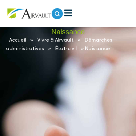
contenu
principal
Naissance
Accueil
»
Vivre à Airvault
»
Démarches
administratives
»
État-civil
»
Naissance