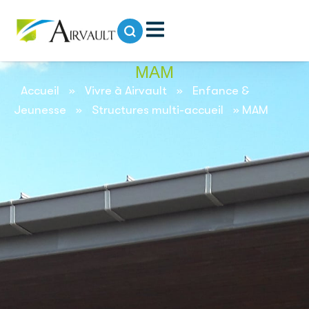
contenu
principal
MAM
Accueil
»
Vivre à Airvault
»
Enfance &
Jeunesse
»
Structures multi-accueil
»
MAM