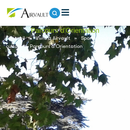
contenu
principal
Parcours d’Orientation
Accueil
»
Vivre à Airvault
»
Sports, loisirs &
culture
»
Parcours d’Orientation