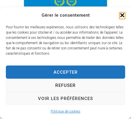
Gérer le consentement
Pour fournir les meilleures expériences, nous utilisons des technologies telles
Contact
que les cookies pour stocker et / ou accéder aux informations de l’appareil. Le
consentement à ces technologies nous permettra de traiter des données telles
Vous avez constaté qu’une balise n’est plus en
que le comportement de navigation ou les identifiants uniques sur ce site. Le
fait de ne pas consentir ou de retirer son consentement peut nuire à certaines
place, merci de nous prévenir en utilisant le
caractéristiques et fonctions.
formulaire ci-dessous.
Pour toute question concernant le parcours,
ACCEPTER
c’est ici également.
REFUSER
Nom
VOIR LES PRÉFÉRENCES
Politique de cookies
E-mail