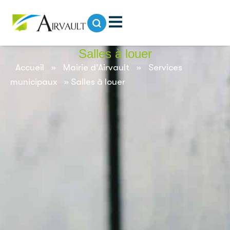
contenu
principal
Salles à louer
Accueil
»
Mairie d’Airvault
»
Services
municipaux
»
Salles à louer