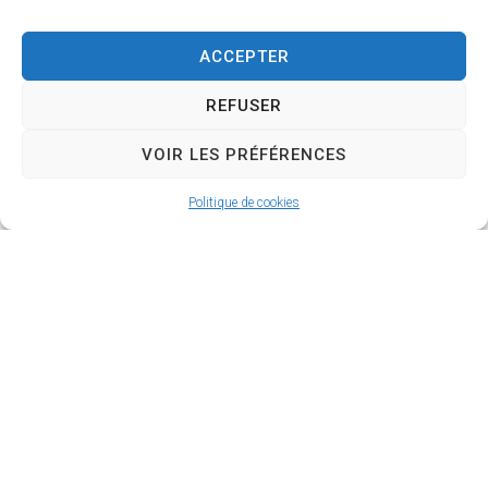
ACCEPTER
REFUSER
VOIR LES PRÉFÉRENCES
Politique de cookies
Capacité :
99 personnes
En savoir plus
Salle du Domaine de Soulièvres