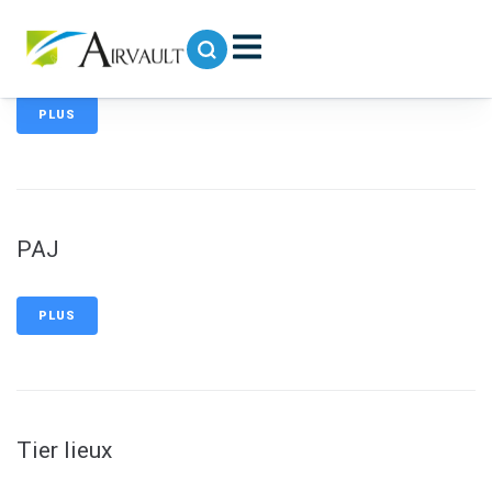
contenu
principal
Aire de camping-car Park
PLUS
PAJ
PLUS
Tier lieux