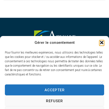
MAIRIE D'AIRVAULT
Gérer le consentement
Mairie,
Pour fournir les meilleures expériences, nous utilisons des technologies telles
1 Rue Constant Balquet,
que les cookies pour stocker et / ou accéder aux informations de l’appareil. Le
79600 Airvault
consentement à ces technologies nous permettra de traiter des données telles
05 49 64 70 13
que le comportement de navigation ou les identifiants uniques sur ce site. Le
fait de ne pas consentir ou de retirer son consentement peut nuire à certaines
Contacter la mairie
caractéristiques et fonctions.
HORAIRES D'OUVERTURE
Du lundi au vendredi
ACCEPTER
de 8h30 à 12h30 et de 13h45 à 17h30
REFUSER