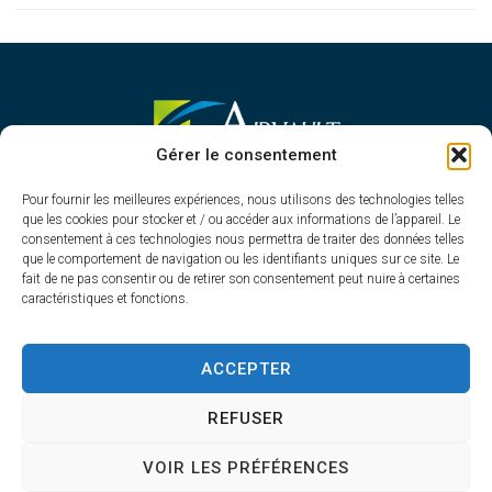
MAIRIE D'AIRVAULT
Gérer le consentement
Mairie,
Pour fournir les meilleures expériences, nous utilisons des technologies telles
1 Rue Constant Balquet,
que les cookies pour stocker et / ou accéder aux informations de l’appareil. Le
79600 Airvault
consentement à ces technologies nous permettra de traiter des données telles
05 49 64 70 13
que le comportement de navigation ou les identifiants uniques sur ce site. Le
fait de ne pas consentir ou de retirer son consentement peut nuire à certaines
Contacter la mairie
caractéristiques et fonctions.
HORAIRES D'OUVERTURE
Du lundi au vendredi
ACCEPTER
de 8h30 à 12h30 et de 13h45 à 17h30
REFUSER
VOIR LES PRÉFÉRENCES
Accessibilité
Plan du site
Confidentialité
Mentions légales