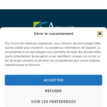
MAIRIE D'AIRVAULT
Gérer le consentement
Mairie,
Pour fournir les meilleures expériences, nous utilisons des technologies telles
1 Rue Constant Balquet,
que les cookies pour stocker et / ou accéder aux informations de l’appareil. Le
79600 Airvault
consentement à ces technologies nous permettra de traiter des données telles
05 49 64 70 13
que le comportement de navigation ou les identifiants uniques sur ce site. Le
fait de ne pas consentir ou de retirer son consentement peut nuire à certaines
Contacter la mairie
caractéristiques et fonctions.
HORAIRES D'OUVERTURE
Du lundi au vendredi
ACCEPTER
de 8h30 à 12h30 et de 13h45 à 17h30
REFUSER
VOIR LES PRÉFÉRENCES
Accessibilité
Plan du site
Confidentialité
Mentions légales