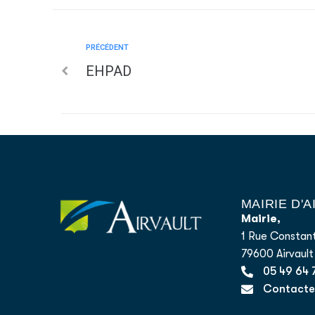
PRÉCÉDENT
EHPAD
MAIRIE D'
Mairie,
1 Rue Constant
79600 Airvault
05 49 64 
Contacter