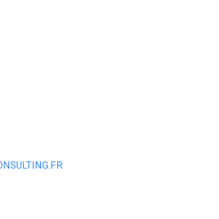
Espace membre
NOUS
CONTACTER
DÉCOUVRIR AIRVAULT
MAIR
NSULTING.FR