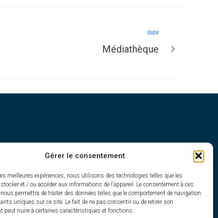
SUIV
Médiathèque
Gérer le consentement
h30
les meilleures expériences, nous utilisons des technologies telles que les
stocker et / ou accéder aux informations de l’appareil. Le consentement à ces
 nous permettra de traiter des données telles que le comportement de navigation
fiants uniques sur ce site. Le fait de ne pas consentir ou de retirer son
peut nuire à certaines caractéristiques et fonctions.