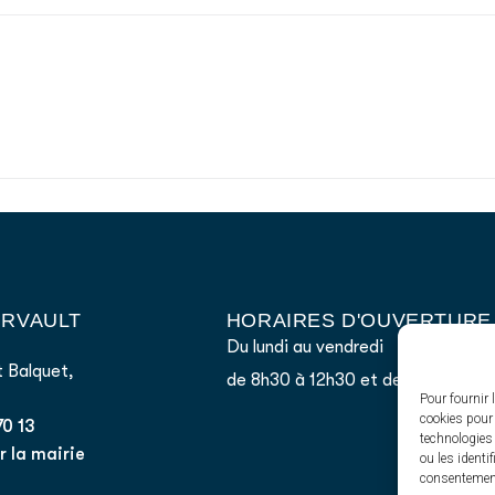
AIRVAULT
HORAIRES D'OUVERTURE
Du lundi au vendredi
 Balquet,
de 8h30 à 12h30 et de 13h45 à 17
Pour fournir 
cookies pour 
70 13
technologies
 la mairie
ou les identi
consentement 