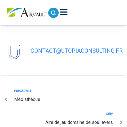
contenu
principal
Arrêt de bus PLACE DEU CYGNE à
AIRVAULT
CONTACT@UTOPIACONSULTING.FR
PRÉCÉDENT
Médiathèque
SUIV
Aire de jeu domaine de soulievers