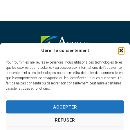
MAIRIE D'AIRVAULT
Gérer le consentement
Mairie,
Pour fournir les meilleures expériences, nous utilisons des technologies telles
1 Rue Constant Balquet,
que les cookies pour stocker et / ou accéder aux informations de l’appareil. Le
79600 Airvault
consentement à ces technologies nous permettra de traiter des données telles
05 49 64 70 13
que le comportement de navigation ou les identifiants uniques sur ce site. Le
fait de ne pas consentir ou de retirer son consentement peut nuire à certaines
Contacter la mairie
caractéristiques et fonctions.
HORAIRES D'OUVERTURE
Du lundi au vendredi
ACCEPTER
de 8h30 à 12h30 et de 13h45 à 17h30
REFUSER