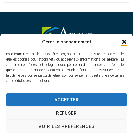
MAIRIE D'AIRVAULT
Gérer le consentement
Mairie,
Pour fournir les meilleures expériences, nous utilisons des technologies telles
1 Rue Constant Balquet,
que les cookies pour stocker et / ou accéder aux informations de l’appareil. Le
79600 Airvault
consentement à ces technologies nous permettra de traiter des données telles
05 49 64 70 13
que le comportement de navigation ou les identifiants uniques sur ce site. Le
fait de ne pas consentir ou de retirer son consentement peut nuire à certaines
Contacter la mairie
caractéristiques et fonctions.
HORAIRES D'OUVERTURE
Du lundi au vendredi
ACCEPTER
de 8h30 à 12h30 et de 13h45 à 17h30
REFUSER
VOIR LES PRÉFÉRENCES
Accessibilité
Plan du site
Confidentialité
Mentions légales