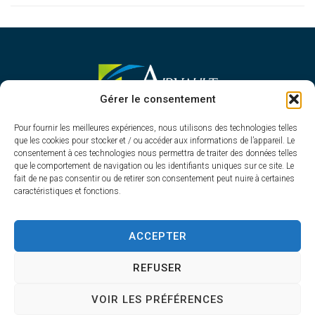
MAIRIE D'AIRVAULT
Gérer le consentement
Mairie,
Pour fournir les meilleures expériences, nous utilisons des technologies telles
1 Rue Constant Balquet,
que les cookies pour stocker et / ou accéder aux informations de l’appareil. Le
79600 Airvault
consentement à ces technologies nous permettra de traiter des données telles
05 49 64 70 13
que le comportement de navigation ou les identifiants uniques sur ce site. Le
fait de ne pas consentir ou de retirer son consentement peut nuire à certaines
Contacter la mairie
caractéristiques et fonctions.
HORAIRES D'OUVERTURE
Du lundi au vendredi
ACCEPTER
de 8h30 à 12h30 et de 13h45 à 17h30
REFUSER
VOIR LES PRÉFÉRENCES
Accessibilité
Plan du site
Confidentialité
Mentions légales