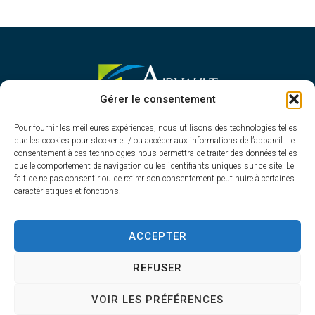
MAIRIE D'AIRVAULT
Gérer le consentement
Mairie,
Pour fournir les meilleures expériences, nous utilisons des technologies telles
1 Rue Constant Balquet,
que les cookies pour stocker et / ou accéder aux informations de l’appareil. Le
79600 Airvault
consentement à ces technologies nous permettra de traiter des données telles
05 49 64 70 13
que le comportement de navigation ou les identifiants uniques sur ce site. Le
fait de ne pas consentir ou de retirer son consentement peut nuire à certaines
Contacter la mairie
caractéristiques et fonctions.
HORAIRES D'OUVERTURE
Du lundi au vendredi
ACCEPTER
de 8h30 à 12h30 et de 13h45 à 17h30
REFUSER
VOIR LES PRÉFÉRENCES
Accessibilité
Plan du site
Confidentialité
Mentions légales