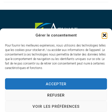
MAIRIE D'AIRVAULT
Gérer le consentement
Mairie,
Pour fournir les meilleures expériences, nous utilisons des technologies telles
1 Rue Constant Balquet,
que les cookies pour stocker et / ou accéder aux informations de l’appareil. Le
79600 Airvault
consentement à ces technologies nous permettra de traiter des données telles
05 49 64 70 13
que le comportement de navigation ou les identifiants uniques sur ce site. Le
fait de ne pas consentir ou de retirer son consentement peut nuire à certaines
Contacter la mairie
caractéristiques et fonctions.
HORAIRES D'OUVERTURE
Du lundi au vendredi
ACCEPTER
de 8h30 à 12h30 et de 13h45 à 17h30
REFUSER
VOIR LES PRÉFÉRENCES
Accessibilité
Plan du site
Confidentialité
Mentions légales