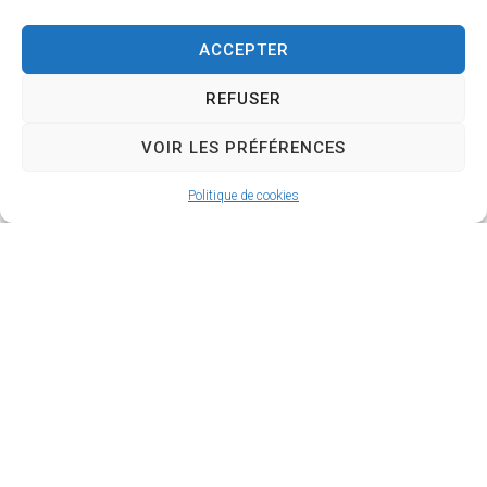
Email :
cooperation-
ACCEPTER
sociale@cc-avt.fr
REFUSER
Plus d'infos et détails
VOIR LES PRÉFÉRENCES
sur le dispositif
:
https://www.cc-
Politique de cookies
avt.fr/jeunesse.html
MAIRIE D'AIRVAULT
Mairie,
1 Rue Constant Balquet,