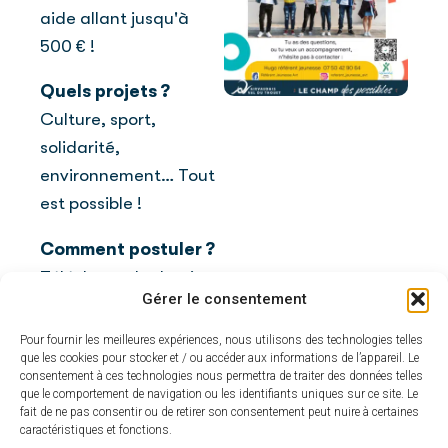
aide allant jusqu'à
500 € !
Quels projets ?
Culture, sport,
solidarité,
environnement… Tout
est possible !
Comment postuler ?
Télécharge le dossier
Gérer le consentement
et envoie-le à :
Pour fournir les meilleures expériences, nous utilisons des technologies telles
Adresse :
33, Place
que les cookies pour stocker et / ou accéder aux informations de l’appareil. Le
des Promenades,
consentement à ces technologies nous permettra de traiter des données telles
que le comportement de navigation ou les identifiants uniques sur ce site. Le
79600 Airvault
fait de ne pas consentir ou de retirer son consentement peut nuire à certaines
caractéristiques et fonctions.