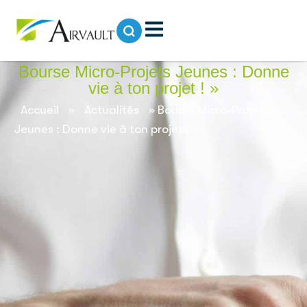
contenu
principal
Bourse Micro-Projets Jeunes : Donne
vie à ton projet ! »
Accueil
»
Actualités
»
Bourse Micro-Projets
Jeunes : Donne vie à ton projet ! »