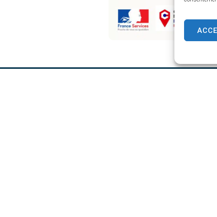
ACC
AIRVAULT
HORAIRES D'OUVERTURE
Du lundi au vendredi
 Balquet,
de 8h30 à 12h30 et de 13h45 à 17
70 13
 la mairie