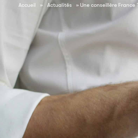
contenu
Accueil
»
Actualités
»
Une conseillère France 
principal