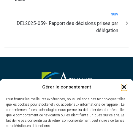
SUIV
DEL2025-059- Rapport des décisions prises par
délégation
MAIRIE D'AIRVAULT
Gérer le consentement
Mairie,
Pour fournir les meilleures expériences, nous utilisons des technologies telles
1 Rue Constant Balquet,
que les cookies pour stocker et / ou accéder aux informations de l’appareil. Le
79600 Airvault
consentement à ces technologies nous permettra de traiter des données telles
05 49 64 70 13
que le comportement de navigation ou les identifiants uniques sur ce site. Le
fait de ne pas consentir ou de retirer son consentement peut nuire à certaines
Contacter la mairie
caractéristiques et fonctions.
HORAIRES D'OUVERTURE