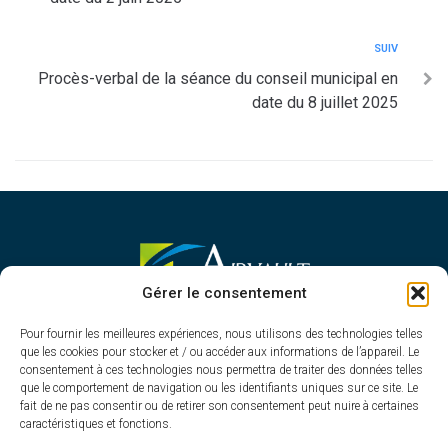
SUIV
Procès-verbal de la séance du conseil municipal en
date du 8 juillet 2025
MAIRIE D'AIRVAULT
Gérer le consentement
Mairie,
Pour fournir les meilleures expériences, nous utilisons des technologies telles
1 Rue Constant Balquet,
que les cookies pour stocker et / ou accéder aux informations de l’appareil. Le
79600 Airvault
consentement à ces technologies nous permettra de traiter des données telles
05 49 64 70 13
que le comportement de navigation ou les identifiants uniques sur ce site. Le
fait de ne pas consentir ou de retirer son consentement peut nuire à certaines
Contacter la mairie
caractéristiques et fonctions.
HORAIRES D'OUVERTURE