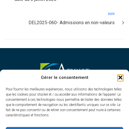
SUIV
DEL2025-060- Admissions en non-valeurs
MAIRIE D'AIRVAULT
Gérer le consentement
Mairie,
Pour fournir les meilleures expériences, nous utilisons des technologies telles
1 Rue Constant Balquet,
que les cookies pour stocker et / ou accéder aux informations de l’appareil. Le
79600 Airvault
consentement à ces technologies nous permettra de traiter des données telles
05 49 64 70 13
que le comportement de navigation ou les identifiants uniques sur ce site. Le
fait de ne pas consentir ou de retirer son consentement peut nuire à certaines
Contacter la mairie
caractéristiques et fonctions.
HORAIRES D'OUVERTURE
Du lundi au vendredi