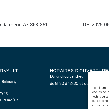
endarmerie AE 363-361
DEL2025-067
AIRVAULT
HORAIRES D'OUVERTURE
Du lundi au vendredi
 Balquet,
de 8h30 à 12h30 et de 13h45 à 17
Pour fournir 
cookies pour 
70 13
technologies
 la mairie
ou les identi
consentement 