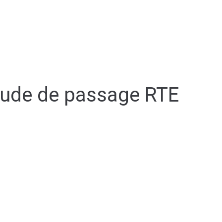
Espace membre
NOUS
CONTACTER
DÉCOUVRIR AIRVAULT
MAIR
tude de passage RTE