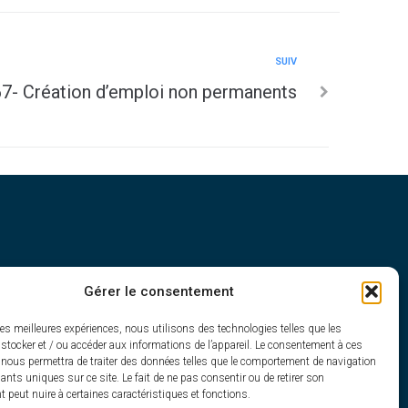
SUIV
- Création d’emploi non permanents
Gérer le consentement
h30
les meilleures expériences, nous utilisons des technologies telles que les
stocker et / ou accéder aux informations de l’appareil. Le consentement à ces
 nous permettra de traiter des données telles que le comportement de navigation
fiants uniques sur ce site. Le fait de ne pas consentir ou de retirer son
peut nuire à certaines caractéristiques et fonctions.