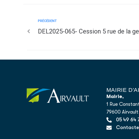
PRÉCÉDENT
DEL2025-065- Cession 5 rue de la g
MAIRIE D'
Mairie,
1 Rue Constant
79600 Airvault
05 49 64 
Contacter