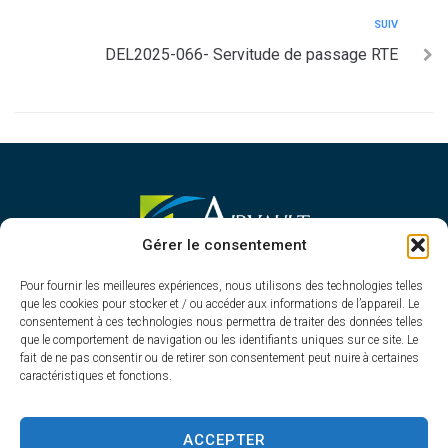
SUIV
DEL2025-066- Servitude de passage RTE
MAIRIE D'AIRVAULT
Gérer le consentement
Mairie,
Pour fournir les meilleures expériences, nous utilisons des technologies telles
1 Rue Constant Balquet,
que les cookies pour stocker et / ou accéder aux informations de l’appareil. Le
79600 Airvault
consentement à ces technologies nous permettra de traiter des données telles
05 49 64 70 13
que le comportement de navigation ou les identifiants uniques sur ce site. Le
fait de ne pas consentir ou de retirer son consentement peut nuire à certaines
Contacter la mairie
caractéristiques et fonctions.
HORAIRES D'OUVERTURE
Du lundi au vendredi
ACCEPTER