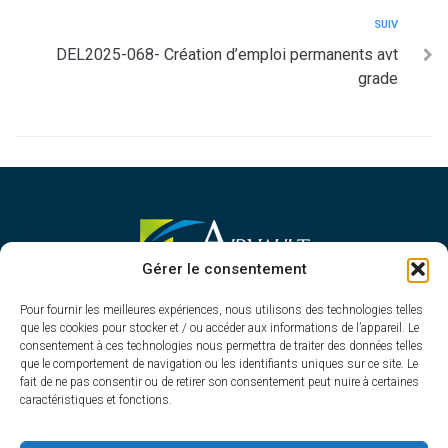
SUIV
DEL2025-068- Création d’emploi permanents avt
grade
MAIRIE D'AIRVAULT
Gérer le consentement
Mairie,
Pour fournir les meilleures expériences, nous utilisons des technologies telles
1 Rue Constant Balquet,
que les cookies pour stocker et / ou accéder aux informations de l’appareil. Le
79600 Airvault
consentement à ces technologies nous permettra de traiter des données telles
05 49 64 70 13
que le comportement de navigation ou les identifiants uniques sur ce site. Le
fait de ne pas consentir ou de retirer son consentement peut nuire à certaines
Contacter la mairie
caractéristiques et fonctions.
HORAIRES D'OUVERTURE
Du lundi au vendredi