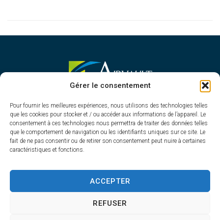
MAIRIE D'AIRVAULT
Gérer le consentement
Mairie,
Pour fournir les meilleures expériences, nous utilisons des technologies telles
1 Rue Constant Balquet,
que les cookies pour stocker et / ou accéder aux informations de l’appareil. Le
79600 Airvault
consentement à ces technologies nous permettra de traiter des données telles
05 49 64 70 13
que le comportement de navigation ou les identifiants uniques sur ce site. Le
fait de ne pas consentir ou de retirer son consentement peut nuire à certaines
Contacter la mairie
caractéristiques et fonctions.
HORAIRES D'OUVERTURE
Du lundi au vendredi
ACCEPTER
de 8h30 à 12h30 et de 13h45 à 17h30
REFUSER