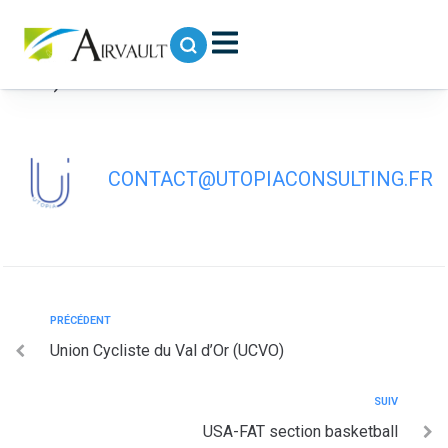
contenu
principal
Union Sportive Airvault – FAT (USA-
FAT)
CONTACT@UTOPIACONSULTING.FR
PRÉCÉDENT
Union Cycliste du Val d’Or (UCVO)
SUIV
USA-FAT section basketball