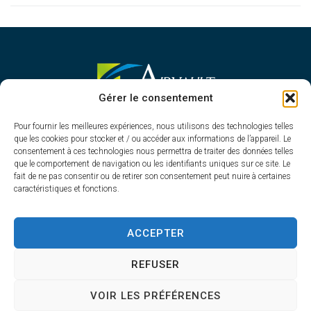
MAIRIE D'AIRVAULT
Gérer le consentement
Mairie,
Pour fournir les meilleures expériences, nous utilisons des technologies telles
1 Rue Constant Balquet,
que les cookies pour stocker et / ou accéder aux informations de l’appareil. Le
79600 Airvault
consentement à ces technologies nous permettra de traiter des données telles
05 49 64 70 13
que le comportement de navigation ou les identifiants uniques sur ce site. Le
fait de ne pas consentir ou de retirer son consentement peut nuire à certaines
Contacter la mairie
caractéristiques et fonctions.
HORAIRES D'OUVERTURE
Du lundi au vendredi
ACCEPTER
de 8h30 à 12h30 et de 13h45 à 17h30
REFUSER
VOIR LES PRÉFÉRENCES
Accessibilité
Plan du site
Confidentialité
Mentions légales