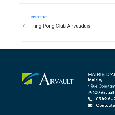
PRÉCÉDENT
Ping Pong Club Airvaudais
MAIRIE D'
Mairie,
1 Rue Constant
79600 Airvault
05 49 64 
Contacter