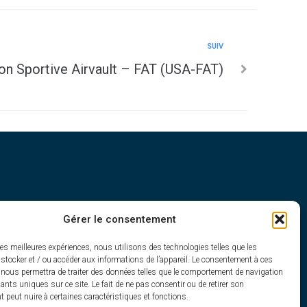
SUIV
on Sportive Airvault – FAT (USA-FAT)
Gérer le consentement
h30
les meilleures expériences, nous utilisons des technologies telles que les
stocker et / ou accéder aux informations de l’appareil. Le consentement à ces
 nous permettra de traiter des données telles que le comportement de navigation
fiants uniques sur ce site. Le fait de ne pas consentir ou de retirer son
peut nuire à certaines caractéristiques et fonctions.