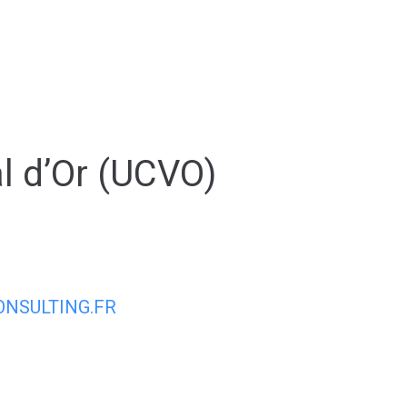
Espace membre
NOUS
CONTACTER
DÉCOUVRIR AIRVAULT
MAIR
al d’Or (UCVO)
NSULTING.FR