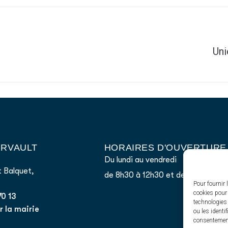
Uni
AIRVAULT
HORAIRES D'OUVERTURE
Du lundi au vendredi
 Balquet,
de 8h30 à 12h30 et de 13h45 à 17
Pour fournir 
cookies pour 
70 13
technologies
 la mairie
ou les identi
consentement 