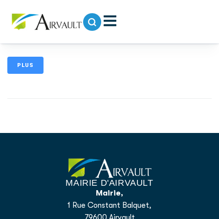
contenu
principal
Inscriptions pour la rentrée scolaire 2026-
2027 – Écoles publiques d’Airvault
PLUS
MAIRIE D'AIRVAULT
Mairie,
1 Rue Constant Balquet,
79600 Airvault