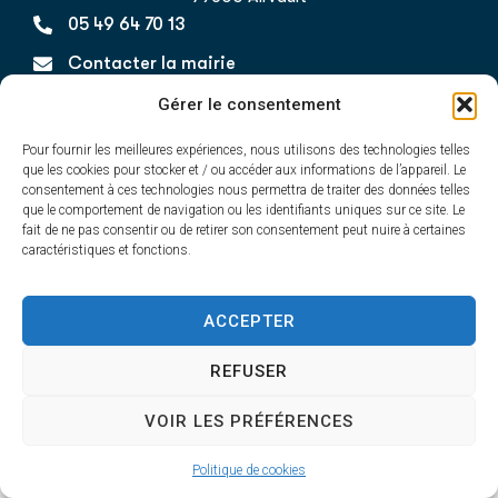
05 49 64 70 13
Contacter la mairie
HORAIRES D'OUVERTURE
Gérer le consentement
Du lundi au vendredi
de 8h30 à 12h30 et de 13h45 à 17h30
Pour fournir les meilleures expériences, nous utilisons des technologies telles
que les cookies pour stocker et / ou accéder aux informations de l’appareil. Le
consentement à ces technologies nous permettra de traiter des données telles
que le comportement de navigation ou les identifiants uniques sur ce site. Le
fait de ne pas consentir ou de retirer son consentement peut nuire à certaines
Accessibilité
Plan du site
Confidentialité
caractéristiques et fonctions.
Mentions légales
Airvault 2025 - Propulsé par Utopia
ACCEPTER
REFUSER
VOIR LES PRÉFÉRENCES
Politique de cookies