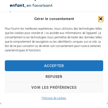
enfant
, en favorisant
:
Gérer le consentement
un équilibre entre
Pour fournir les meilleures expériences, nous utilisons des technologies telles
la vie à la maison
que les cookies pour stocker et / ou accéder aux informations de l’appareil. Le
et la vie à l’école,
consentement à ces technologies nous permettra de traiter des données telles
que le comportement de navigation ou les identifiants uniques sur ce site. Le
fait de ne pas consentir ou de retirer son consentement peut nuire à certaines
des temps
caractéristiques et fonctions.
d’échange avec les
parents,
ACCEPTER
une restauration
REFUSER
scolaire adaptée
aux tout-petits.
VOIR LES PRÉFÉRENCES
Renseignements :
Politique de cookies
Mairie d’Airvault : 05