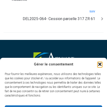
SUIV
DEL2025-064- Cession parcelle 317 ZR 61
MAIRIE D'AIRVAULT
Gérer le consentement
Mairie,
Pour fournir les meilleures expériences, nous utilisons des technologies telles
1 Rue Constant Balquet,
que les cookies pour stocker et / ou accéder aux informations de l’appareil. Le
79600 Airvault
consentement à ces technologies nous permettra de traiter des données telles
05 49 64 70 13
que le comportement de navigation ou les identifiants uniques sur ce site. Le
fait de ne pas consentir ou de retirer son consentement peut nuire à certaines
Contacter la mairie
caractéristiques et fonctions.
HORAIRES D'OUVERTURE
Du lundi au vendredi