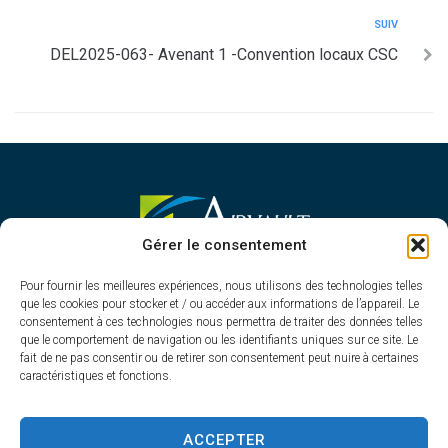
SUIV
DEL2025-063- Avenant 1 -Convention locaux CSC
MAIRIE D'AIRVAULT
Gérer le consentement
Mairie,
Pour fournir les meilleures expériences, nous utilisons des technologies telles
1 Rue Constant Balquet,
que les cookies pour stocker et / ou accéder aux informations de l’appareil. Le
79600 Airvault
consentement à ces technologies nous permettra de traiter des données telles
05 49 64 70 13
que le comportement de navigation ou les identifiants uniques sur ce site. Le
fait de ne pas consentir ou de retirer son consentement peut nuire à certaines
Contacter la mairie
caractéristiques et fonctions.
HORAIRES D'OUVERTURE
Du lundi au vendredi
ACCEPTER