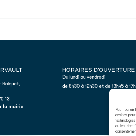
AIRVAULT
HORAIRES D'OUVERTURE
Du lundi au vendredi
 Balquet,
de 8h30 à 12h30 et de 13h45 à 17
70 13
 la mairie
Pour fournir 
cookies pour 
technologies
ou les identi
consentement 