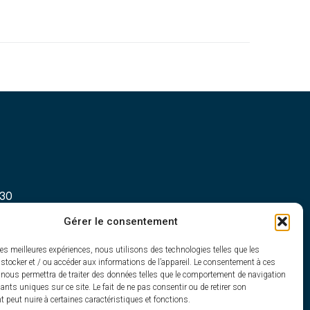
h30
Gérer le consentement
les meilleures expériences, nous utilisons des technologies telles que les
stocker et / ou accéder aux informations de l’appareil. Le consentement à ces
 nous permettra de traiter des données telles que le comportement de navigation
fiants uniques sur ce site. Le fait de ne pas consentir ou de retirer son
peut nuire à certaines caractéristiques et fonctions.