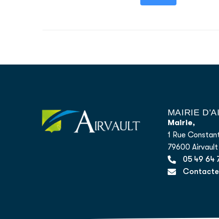
MAIRIE D'
Mairie,
1 Rue Constant
79600 Airvault
05 49 64 
Contacter