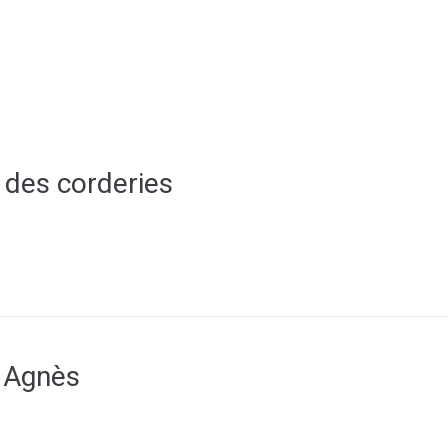
Espace membre
NOUS
CONTACTER
DÉCOUVRIR AIRVAULT
MAIR
 des corderies
St Agnès