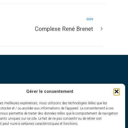
SUIV
Complexe René Brenet
Gérer le consentement
h30
les meilleures expériences, nous utilisons des technologies telles que les
stocker et / ou accéder aux informations de l’appareil. Le consentement à ces
 nous permettra de traiter des données telles que le comportement de navigation
fiants uniques sur ce site. Le fait de ne pas consentir ou de retirer son
peut nuire à certaines caractéristiques et fonctions.