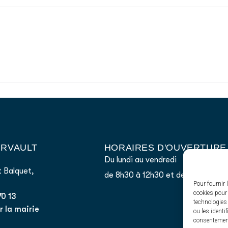
AIRVAULT
HORAIRES D'OUVERTURE
Du lundi au vendredi
 Balquet,
de 8h30 à 12h30 et de 13h45 à 17
Pour fournir 
cookies pour 
70 13
technologies
 la mairie
ou les identi
consentement 