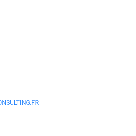
Espace membre
NOUS
CONTACTER
DÉCOUVRIR AIRVAULT
MAIR
s
NSULTING.FR